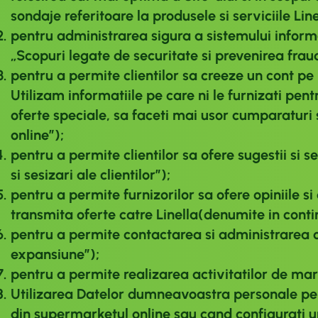
sondaje referitoare la produsele si serviciile Li
pentru administrarea sigura a sistemului informat
„Scopuri legate de securitate si prevenirea frau
pentru a permite clientilor sa creeze un cont pe
Utilizam informatiile pe care ni le furnizati pent
oferte speciale, sa faceti mai usor cumparaturi 
online”)
;
pentru a permite clientilor sa ofere sugestii si s
si sesizari ale clientilor”)
;
pentru a permite furnizorilor sa ofere opiniile s
transmita oferte catre Linella(denumite in cont
pentru a permite contactarea si administrarea c
expansiune”)
;
pentru a permite realizarea activitatilor de ma
Utilizarea Datelor dumneavoastra personale pentr
din supermarketul online sau cand configurati u