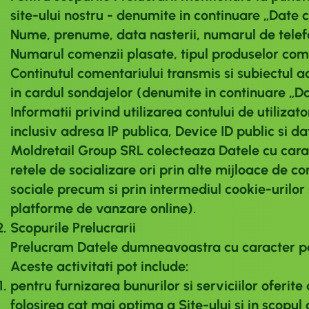
site-ului nostru - denumite in continuare „Dat
Nume, prenume, data nasterii, numarul de telef
Numarul comenzii plasate, tipul produselor coma
Continutul comentariului transmis si subiectul ac
in cardul sondajelor (denumite in continuare „D
Informatii privind utilizarea contului de utiliza
inclusiv adresa IP publica, Device ID public si
Moldretail Group SRL colecteaza Datele cu carac
retele de socializare ori prin alte mijloace de co
sociale precum si prin intermediul cookie-urilor 
platforme de vanzare online).
Scopurile Prelucrarii
Prelucram Datele dumneavoastra cu caracter per
Aceste activitati pot include:
pentru furnizarea bunurilor si serviciilor oferite
folosirea cat mai optima a Site-ului si in scopul