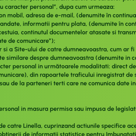
e cu caracter personal”, dupa cum urmeaza:
on mobil, adresa de e-mail, (denumite în continua
ndate, informatii pentru plata, (denumite în con
estuia, continutul documentelor atasate si transmi
ate de comunicare”);
tor si a Site-ului de catre dumneavoastra, cum ar fi
 date similare despre dumneavoastra (denumite in c
ter personal in următoarele modalitati: direct de
municare), din rapoartele traficului inregistrat de 
sau de la parteneri terti care ne comunica date in
sonal in masura permisa sau impusa de legislatia
 de catre Linella, cuprinzand actiunile specifice ac
 obtinerii de informatii statistice pentru Imbunatat