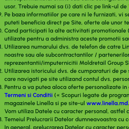
usor. Trebuie numai sa (i) dati clic pe link-ul 
Pe baza informatiilor pe care ni le furnizati, vi 
puteti beneficia direct pe Site, oferte ale unor
Cand participati la alte activitati promotionale 
utilizate pentru a administra aceste promotii sa
Utilizarea numarului dvs. de telefon de catre Lin
noastre sau ale subcontractantilor / partenerilor
reprezentantii/imputernicitii Moldretail Group 
Utilizarea istoricului dvs. de cumparaturi de pe 
care navigati pe site utilizand contul dvs. pers
Pentru a va putea aloca oferte personalizate in 
Termeni si Conditii
(« Scopuri legate de programul
magazinele Linella si pe site-ul
www.linella.md
Vom utiliza Datele cu caracter personal, astfel 
Temeiul Prelucrarii Datelor dumneavoastra cu c
In general, prelucrarea Datelor cu caracter perso