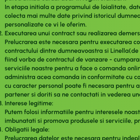
In etapa initiala a programului de loialitate, d
colecta mai multe date privind istoricul dumnea
personalizate ce vi le oferim.
Executarea unui contract sau realizarea demersur
Prelucrarea este necesara pentru executarea con
contractului dintre dumneavoastra si Linella(de e
fiind vorba de contractul de vanzare - cumparare
serviciile noastre pentru a face o comanda online
administra acea comanda in conformitate cu c
cu caracter personal poate fi necesara pentru a f
partener si doriti sa ne contactati in vederea u
Interese legitime:
Putem folosi informatiile pentru interesele noast
imbunatati si promova produsele si serviciile, pr
Obligatii legale:
Prelucrarea datelor este necesara pentru indeplin