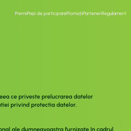
Premii
Pașii de participare
Promoții
Parteneri
Regulament
ceea ce priveste prelucrarea datelor
ei privind protectia datelor.
rsonal ale dumneavoastra furnizate In cadrul