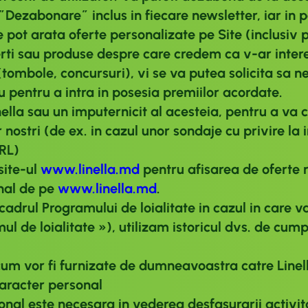
de ˝Dezabonare˝ inclus in fiecare newsletter, iar i
se pot arata oferte personalizate pe Site (inclusiv 
 terti sau produse despre care credem ca v-ar inter
(tombole, concursuri), vi se va putea solicita sa n
u pentru a intra in posesia premiilor acordate.
ella sau un imputernicit al acesteia, pentru a va c
 nostri (de ex. in cazul unor sondaje cu privire la 
SRL)
site-ul
www.linella.md
pentru afisarea de oferte 
onal de pe
www.linella.md
.
cadrul Programului de loialitate in cazul in care v
 de loialitate »), utilizam istoricul dvs. de cumpa
.
cum vor fi furnizate de dumneavoastra catre Linell
aracter personal
nal este necesara in vederea desfasurarii activitat