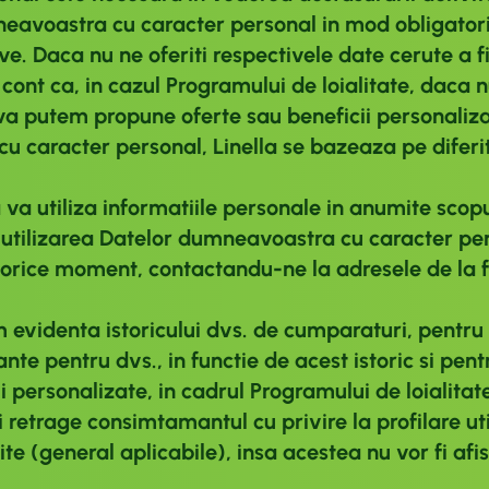
mneavoastra cu caracter personal in mod obligatoriu
. Daca nu ne oferiti respectivele date cerute a fi
 cont ca, in cazul Programului de loialitate, daca 
va putem propune oferte sau beneficii personaliza
u caracter personal, Linella se bazeaza pe diferi
 utiliza informatiile personale in anumite scopu
si utilizarea Datelor dumneavoastra cu caracter pe
orice moment, contactandu-ne la adresele de la fin
evidenta istoricului dvs. de cumparaturi, pentru 
ante pentru dvs., in functie de acest istoric si pe
personalizate, in cadrul Programului de loialitate
eti retrage consimtamantul cu privire la profilare 
te (general aplicabile), insa acestea nu vor fi afis