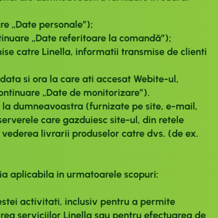
re „Date personale”);
tinuare „Date referitoare la comandă”);
se catre Linella, informatii transmise de clienti
 data si ora la care ati accesat Webite-ul,
ontinuare „Date de monitorizare”).
 la dumneavoastra (furnizate pe site, e-mail,
serverele care gazduiesc site-ul, din retele
 vederea livrarii produselor catre dvs. (de ex.
 aplicabila in urmatoarele scopuri:
estei activitati, inclusiv pentru a permite
irea serviciilor Linella sau pentru efectuarea de