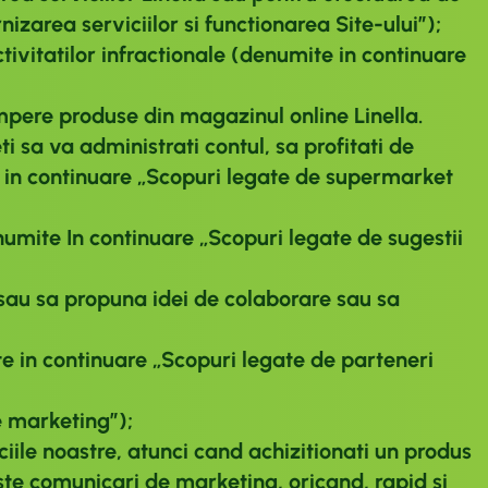
nizarea serviciilor si functionarea Site-ului”)
;
tivitatilor infractionale (denumite in continuare
umpere produse din magazinul online Linella.
ti sa va administrati contul, sa profitati de
e in continuare
„Scopuri legate de supermarket
denumite In continuare
„Scopuri legate de sugestii
la sau sa propuna idei de colaborare sau sa
te in continuare
„Scopuri legate de parteneri
e marketing”)
;
iile noastre, atunci cand achizitionati un produs
ste comunicari de marketing, oricand, rapid si