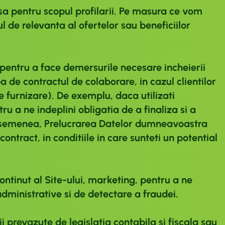
usa pentru scopul profilarii. Pe masura ce vom
de relevanta al ofertelor sau beneficiilor
pentru a face demersurile necesare incheierii
 de contractul de colaborare, in cazul clientilor
e furnizare). De exemplu, daca utilizati
u a ne indeplini obligatia de a finaliza si a
asemenea, Prelucrarea Datelor dumneavoastra
ntract, in conditiile in care sunteti un potential
ontinut al Site-ului, marketing, pentru a ne
administrative si de detectare a fraudei.
i prevazute de legislatia contabila si fiscala sau