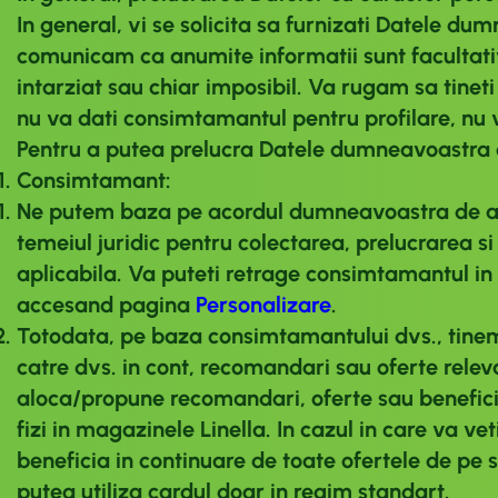
In general, vi se solicita sa furnizati Datele du
comunicam ca anumite informatii sunt facultative
intarziat sau chiar imposibil. Va rugam sa tineti
nu va dati consimtamantul pentru profilare, nu 
Pentru a putea prelucra Datele dumneavoastra c
Consimtamant:
Ne putem baza pe acordul dumneavoastra de a va
temeiul juridic pentru colectarea, prelucrarea 
aplicabila. Va puteti retrage consimtamantul in 
accesand pagina
Personalizare
.
Totodata, pe baza consimtamantului dvs., tinem 
catre dvs. in cont, recomandari sau oferte relev
aloca/propune recomandari, oferte sau beneficii 
fizi in magazinele Linella. In cazul in care va v
beneficia in continuare de toate ofertele de pe si
putea utiliza cardul doar in regim standart.