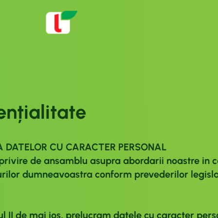
ențialitate
EA DATELOR CU CARACTER PERSONAL
o privire de ansamblu asupra abordarii noastre in 
ilor dumneavoastra conform prevederilor legislati
ul II de mai jos, prelucram datele cu caracter pe