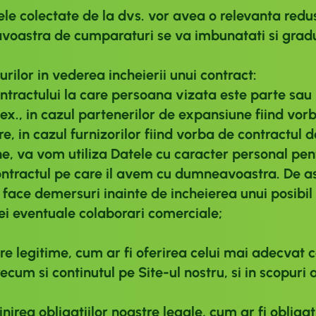
atele colectate de la dvs. vor avea o relevanta red
voastra de cumparaturi se va imbunatati si gradul 
ilor in vederea incheierii unui contract:
tractului la care persoana vizata este parte sau 
x., in cazul partenerilor de expansiune fiind vorba
, in cazul furnizorilor fiind vorba de contractul d
, va vom utiliza Datele cu caracter personal pentr
ontractul pe care il avem cu dumneavoastra. De 
ace demersuri inainte de incheierea unui posibil co
nei eventuale colaborari comerciale;
re legitime, cum ar fi oferirea celui mai adecvat c
ecum si continutul pe Site-ul nostru, si in scopuri 
irea obligatiilor noastre legale, cum ar fi obligati