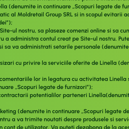
nella (denumite in continuare
„Scopuri legate de fur
ic al Moldretail Group SRL si in scopul evitarii ac
dei”)
;
 Site-ul nostru, sa plaseze comenzi online si sa c
ru a administra contul creat pe Site-ul nostru. Pute
si sa va administrati setarile personale (denumit
esizari cu privire la serviciile oferite de Linella (
i comentariile lor in legatura cu activitatea Linel
inuare
„Scopuri legate de furnizori”)
;
ontractarii potentialilor parteneri Linella(denumi
rketing (denumite in continuare
„Scopuri legate d
u a va trimite noutati despre produsele si servic
n cont de utilizator. Va puteti dezabona de la ace