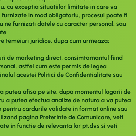
, cu exceptia situatiilor limitate in care va
 furnizate in mod obligatoriu, procesul poate fi
nu ne furnizati datele cu caracter personal, sau
te.
te temeiuri juridice, dupa cum urmeaza:
ri de marketing direct, consimtamantul fiind
rsonal, astfel cum este permis de legea
alul acestei Politici de Confidentialitate sau
a putea afisa pe site, dupa momentul logarii de
ntru a putea efectua analize de natura a va putea
 pentru cardurile validate in format online sau
utilizand pagina Preferinte de Comunicare, veti
ate in functie de relevanta lor pt.dvs si veti