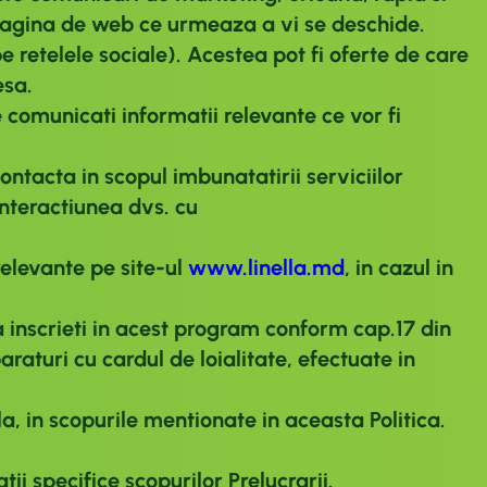
n pagina de web ce urmeaza a vi se deschide.
pe retelele sociale). Acestea pot fi oferte de care
esa.
e comunicati informatii relevante ce vor fi
ontacta in scopul imbunatatirii serviciilor
interactiunea dvs. cu
relevante pe site-ul
www.linella.md
, in cazul in
a inscrieti in acest program conform cap.17 din
raturi cu cardul de loialitate, efectuate in
a, in scopurile mentionate in aceasta Politica.
ii specifice scopurilor Prelucrarii.